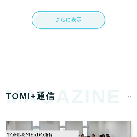
さらに表示
MAGAZINE
TOMI+通信