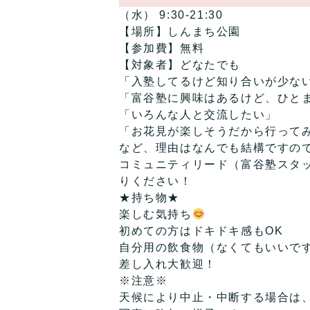
（水） 9:30-21:30
【場所】しんまち公園
【参加費】無料
【対象者】どなたでも
「入塾してるけど知り合いが少な
「富谷塾に興味はあるけど、ひと
「いろんな人と交流したい」
「お花見が楽しそうだから行って
など、理由はなんでも結構ですの
コミュニティリード（富谷塾スタ
りください！
★持ち物★
楽しむ気持ち
初めての方はドキドキ感もOK
自分用の飲食物（なくてもいいで
差し入れ大歓迎！
※注意※
天候により中止・中断する場合は、